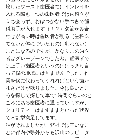
験したワースト歯医者ではインレイを
入れる際も一つの歯医者では歯科医が
立ち会わず、おぼつかない手つきで歯
科助手が入れます（！？）勿論かみ合
わせが高い時は歯医者が削る（歯科医
でないと体についたものは削れない）
ことになるのですが、かなりこの歯医
者はグレーゾーンでしたね。歯医者で
は上手い歯医者というのははっきり言
って僕の地域には居ませんでした。作
業を僕に代わってくれればという歯が
ゆさだけが残りました。今は良いとこ
ろを探して探して車で1時間ぐらいのと
ころにある歯医者に通っていますが、
クォリティーはまずますといった状況
で８割型満足してます。
話がそれましたが、弊社では幸いなこ
とに都内や県外からも沢山のリピータ