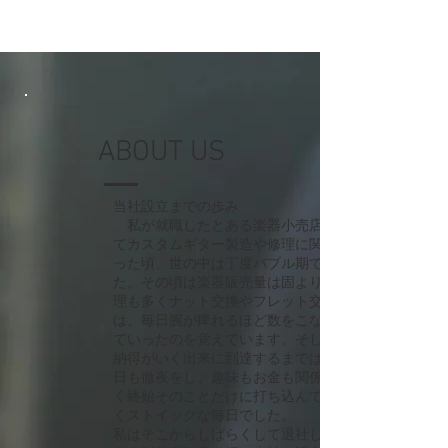
ABOUT US
当社設立までの歩み
私が就職したとある楽器小売店に
てカスタムギター製造や修理に関わ
った頃、世の中は丁度バブル期でし
た。その頃は楽器販売量は固より修
理も多くナット交換やフレット交換
は、毎日腕が痺れるほど数をこなし
ていったのを覚えています。そして
納得がいく出来に到達するまでは何
日も徹夜をし、趣味もお金も関係な
く終始そのことだけに打ち込んでい
くストイックな毎日でした。
私はそこからしばらくして退社し、