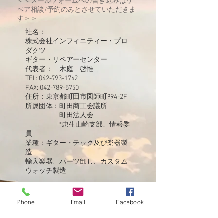
＜＜メールフォームへの書き込みはリ
ペア相談/予約のみとさせていただきま
す＞＞
社名：
株式会社インフィニティー・プロ
ダクツ
​ギター・リペアーセンター
代表者： 木庭 啓惟
TEL:
042-793-1742
FAX:
042-789-5750
住所：東京都町田市図師町994-2F
所属団体：町田商工会議所
町田法人会
*忠生山崎支部、情報委
員
業種：ギター・テック及び楽器製
造
輸入楽器、パーツ卸し、カスタム
ウォッチ製造
TEL
042-793-1742
Phone
Email
Facebook