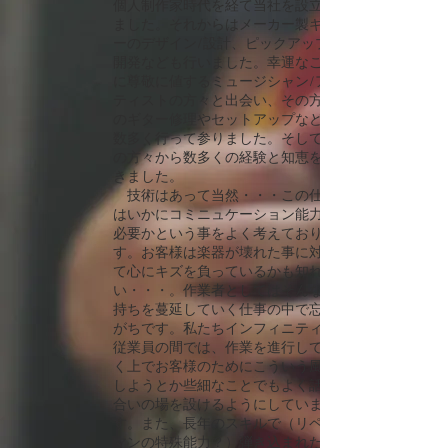
個人制作家時代を経て当社を設立し
ました。それからはメーカー製ギタ
ーのデザイン/設計、ピックアップの
開発なども行いました。幸運なこと
に尊敬に値するミュージシャン/アー
ティストの方々と出会い、その方々
のギター修理やセットアップなども
数多く行って参りました。そしてそ
の方々から数多くの経験と知恵を頂
きました。
技術はあって当然・・・この仕事
はいかにコミニュケーション能力が
必要かという事をよく考えておりま
す。お客様は楽器が壊れた事に対し
て心にキズを負っているかも知れな
い・・・。作業者としてはそんな気
持ちを蔓延していく仕事の中で忘れ
がちです。私たちインフィニティー
従業員の間では、作業を進行してい
く上でお客様のためにこういう風に
しようとか些細なことでもよく話し
合いの場を設けるようにしていま
す。また、長年のスキルで（リペア
マンの特殊能力？）弾き込まれたギ