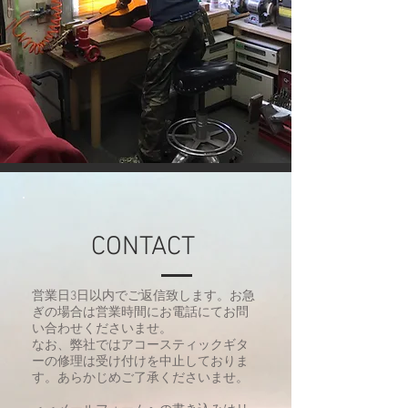
CONTACT
​営業日3日以内でご返信致します。お急
ぎの場合は営業時間にお電話にてお問
い合わせください
​ませ
。
​なお、弊社ではアコースティックギタ
ーの修理は受け付けを中止しておりま
す。あらかじめご了承くださいませ。