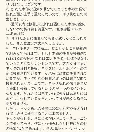
りっぱなしはダメです。
2、折れた木部が湿気を帯びてしまうと木の膨張で
折れた面が上手く重ならないので、ポリ袋などで養
生しましょう。
2週間以内に接着が出来れば露出した木部が酸化
しないので折れ跡も綺麗です。*画像参照GIBSON
LesPaul STD
Q: 折れたあとに接着しても音が変わると言われま
した。また強度は大丈夫でしょうか。
A: エレキギターの構造上、どこもかしこも接着剤
で組み立てられます。もしも木部の接着が接着剤で
行われるのがNGとなればエレキギター自体を否定し
ていることとなりナンセンスです。大きく分けると
ネックの母材と指板、ネックヒールとボディーの固
定に接着されています。それらは頑丈に接着されて
いますが、ネック折れの接着と違うのは完全な面で
接着されると言う点です。ネック折れの場合完全な
面を出し接着してやるというのが一つのポイントと
なります。それさえ出来ていれば強度は元通りに出
ますし、折れているからといって音が悪くなる事は
あり得ません。
しかし、ネック折れの修整は3Dに折れ方を捉えなけ
れば元通りに修理することは出来ません。
ネックが折れるときには弦がレギュラーチューニン
グで張ってあり、弦に引っ張られると同時にその他
の衝撃/負荷で折れます。その場合ヘッドからナッ