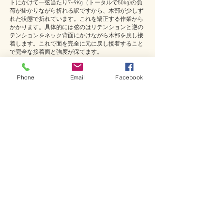
トにかけて一弦当たり7~9Kg（トータルで50kg)の負
荷が掛かりながら折れる訳ですから、木部が少しず
れた状態で折れています。これを矯正する作業から
かかります。具体的には弦のはリテンションと逆の
テンションをネック背面にかけながら木部を戻し接
着します。これで面を完全に元に戻し接着すること
で完全な接着面と強度が保てます。
また、弊社で使用する接着剤は導管に浸透するタイ
プですので折れた面周辺強度を上げます。
Phone
Email
Facebook
また、塗装は表面強度を上げるためFRP等に使用さ
れるポリエステル樹脂を塗布する場合があります。
こちらは元の塗装や処理によりケースバイケースで
す。
当社で修理したギターはプロミュージシャンがツ
アーに持って出かけても全く問題なく使えていま
す。ネックを折ってしまった後はショックと後味の
悪さが2週間ほど続きます・・・。画像では10cmの
距離から舐めるように見てうっすらと折れ跡が解る
レベルです。この様に直れば心のダメージも軽減で
きるのではと一生懸命に直します。その作業はお客
様が誰であれ「自分の仕事を全うする」という気持
ちだけです。
​ネック折れ修理 ￥84,000-（税抜）
*完璧な修復をお客様へご提供すべく、当社では接着だ
けの安易な修理は行っておりません。予めご了承下さい