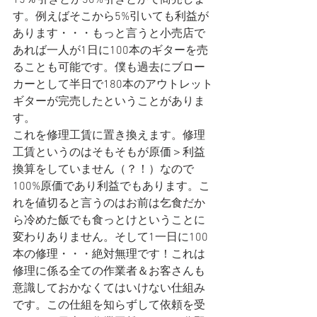
15％引きとか30%引きとかで商売しま
す。例えばそこから5%引いても利益が
あります・・・もっと言うと小売店で
あれば一人が1日に100本のギターを売
ることも可能です。僕も過去にブロー
カーとして半日で180本のアウトレット
ギターが完売したということがありま
す。
これを修理工賃に置き換えます。修理
工賃というのはそもそもが原価＞利益
換算をしていません（？！）なので
100%原価であり利益でもあります。こ
れを値切ると言うのはお前は乞食だか
ら冷めた飯でも食っとけということに
変わりありません。そして1一日に100
本の修理・・・絶対無理です！これは
修理に係る全ての作業者＆お客さんも
意識しておかなくてはいけない仕組み
です。この仕組を知らずして依頼を受