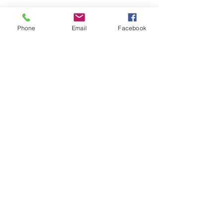
Phone
Email
Facebook
　ではギターのリペアはどうするか。
これに関しては「全てを全力で行くし
かない」と思っています。他社と比べ
て退けを取るような作業であれば端か
らやらなければ良いことで、それでな
にしろお客さんが引け目を感じてはい
けない。お客さんが人に自慢できる最
高の仕上がりにしたい。そう思ってい
れば安い飯でも旨く感じるのです。世
界的レベルで見ると日本のリペア技術
は残念ながら高くはありません。（*か