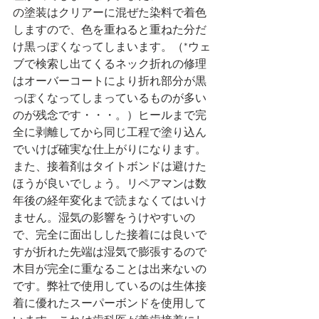
の塗装はクリアーに混ぜた染料で着色
しますので、色を重ねると重ねた分だ
け黒っぽくなってしまいます。（*ウェ
ブで検索し出てくるネック折れの修理
はオーバーコートにより折れ部分が黒
っぽくなってしまっているものが多い
のが残念です・・・。）ヒールまで完
全に剥離してから同じ工程で塗り込ん
でいけば確実な仕上がりになります。
また、接着剤はタイトボンドは避けた
ほうが良いでしょう。リペアマンは数
年後の経年変化まで読まなくてはいけ
ません。湿気の影響をうけやすいの
で、完全に面出しした接着には良いで
すが折れた先端は湿気で膨張するので
木目が完全に重なることは出来ないの
です。弊社で使用しているのは生体接
着に優れたスーパーボンドを使用して